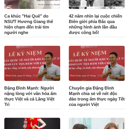
Ca khúc "Hai Quê" do
42 năm nhìn lại cuộc chiến
NSƯT Hương Giang thể
Biên giới phía Bắc qua
hiện chạm đến trái tim
những hình ảnh lần đầu
người nghe
được công bố!
Đặng Đình Mạnh: Người
Chuyên gia Đặng Đình
nặng lòng với văn hóa ẩm
Mạnh chia sẻ về nét độc
thực Việt và cá Lăng Việt
đáo trong ẩm thực ngày Tết
Trì
của người Việt