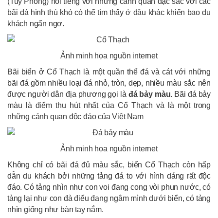
(Tuy Phong) nổi tiếng với những cảnh quan đặc sắc với các
bãi đá hình thù khó có thể tìm thấy ở đâu khác khiến bao du
khách ngẩn ngơ.
Ảnh minh họa nguồn internet
Bãi biển ở Cổ Thạch là một quần thể đá và cát với những
bãi đá gồm nhiều loại đá nhỏ, tròn, dẹp, nhiều màu sắc nên
được người dân địa phương gọi là
đá bảy màu
. Bãi đá bảy
màu là điểm thu hút nhất của Cổ Thạch và là một trong
những cảnh quan độc đáo của Việt Nam
Ảnh minh họa nguồn internet
Không chỉ có bãi đá đủ màu sắc, biển Cổ Thạch còn hấp
dẫn du khách bởi những tảng đá to với hình dáng rất độc
đáo. Có tảng nhìn như con voi đang cong vòi phun nước, có
tảng lại như con đà điểu đang ngâm mình dưới biển, có tảng
nhìn giống như bàn tay nắm.