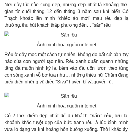
Nơi đây lúc nào cũng đẹp, nhưng đẹp nhất là khoảng thời
gian từ cuối tháng 12 đến tháng 3 năm sau khi biển Cổ
Thạch khoác lên mình “chiếc áo mới” màu rêu đẹp lạ
thường, thu hút khách thập phương đến… “săn” rêu.
Ảnh minh họa nguồn internet
Rêu ở đây mọc một cách tự nhiên, không do bất cứ bàn tay
nào của con người tạo nên. Rêu xanh quẩn quanh những
tầng đá muôn hình kỳ lạ, bám vào đá, uốn lượn theo từng
con sóng xanh vỗ bờ tựa như… những thiếu nữ Chăm đang
biểu diễn những vũ điệu “Siva” huyền bí và quyến rũ.
Ảnh minh họa nguồn internet
Có 2 thời điểm đẹp nhất để du khách
“săn” rêu
, lưu lại
khoảnh khắc tuyệt đẹp của bức tranh rêu là lúc bình minh
vừa ló dạng và khi hoàng hôn buông xuống. Thời khắc ấy,