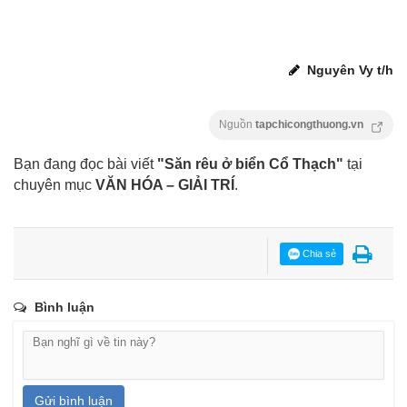
Nguyên Vy t/h
Nguồn
tapchicongthuong.vn
Bạn đang đọc bài viết
"Săn rêu ở biển Cổ Thạch"
tại
chuyên mục
VĂN HÓA – GIẢI TRÍ
.
Chia sẻ
Bình luận
Gửi bình luận