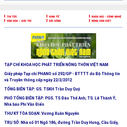
TIN TỨC
KINH TẾ
KHOA HỌC - CÔNG NGHỆ
VĂN HÓA – GIẢI TRÍ
ĐỜI SỐNG
NÔNG SẢN VIỆT
TẠP CHÍ KHOA HỌC PHÁT TRIỂN NÔNG THÔN VIỆT NAM
Giấy phép Tạp chí PHANO số 292/GP - BTTTT do Bộ Thông tin
và Truyền thông cấp ngày 22/2/2012
TỔNG BIÊN TẬP: GS. TSKH Trần Duy Quý
PHÓ TỔNG BIÊN TẬP: PGS. TS Đào Thế Anh; TS. Lê Thành Ý;
Nhà báo Phí Văn Điển
THƯ KÝ TÒA SOẠN: Vương Xuân Nguyên
TRỤ SỞ: Nhà số 01 Ngõ 186, đường Trần Duy Hưng, Cầu Giấy,