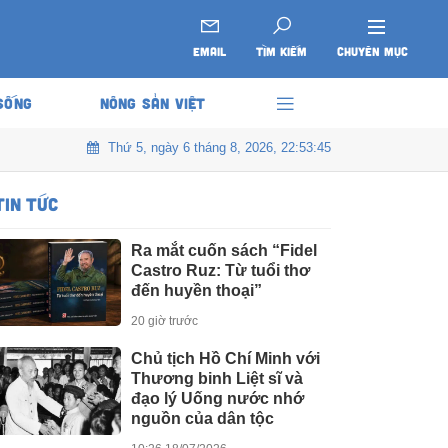
EMAIL
TÌM KIẾM
CHUYÊN MỤC
SỐNG
NÔNG SẢN VIỆT
Thứ 5, ngày 6 tháng 8, 2026, 22:53:47
TIN TỨC
Ra mắt cuốn sách “Fidel
Castro Ruz: Từ tuổi thơ
đến huyền thoại”
20 giờ trước
Chủ tịch Hồ Chí Minh với
Thương binh Liệt sĩ và
đạo lý Uống nước nhớ
nguồn của dân tộc