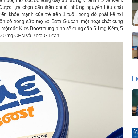
chuẩn 36g mỗi cốc bổ sung đầy đủ lượng Vitamin D và Kẽm,
 Được lựa chọn cẩn thận chỉ từ những nguyên liệu chất
iển khỏe mạnh của trẻ trên 1 tuổi, trong đó phải kể tới
ần có trong sữa mẹ và Beta Glucan, một hoạt chất cung
 một cốc Kids Boost trung bình sẽ cung cấp 5.1mg Kẽm, 5
, 20 mg OPN và Beta-Glucan.