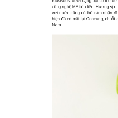
KidsBoost dưới dạng bột có thể dễ 
công nghệ MA tiên tiến. Hương vị nh
với nước cũng có thể cảm nhận rõ 
hiện đã có mặt tại Concung, chuỗi 
Nam.