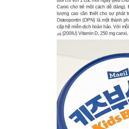
tuổi chỉ với 1 cốc mỗi ngày (tiêu 
Canxi cho trẻ một cách dễ dàng).
lượng cao cần thiết cho sự phát tr
Osteopontin (OPN) là một thành ph
cấp hệ miễn dịch hoàn hảo. Với mỗi
㎍ (200IU) Vitamin D, 250 mg canxi