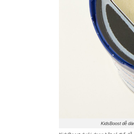
KidsBoost dễ dàn