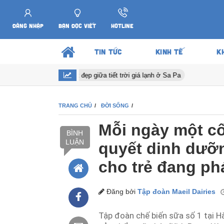
ĐĂNG NHẬP
BẠN ĐỌC VIẾT
HOTLINE
TIN TỨC
KINH TẾ
K
Hoa anh đào nở tuyệt đẹp giữa tiết trời giá lạnh ở Sa Pa
TRANG CHỦ
ĐỜI SỐNG
Mỗi ngày một cố
BÌNH
LUẬN
quyết dinh dưỡn
cho trẻ đang phá
Đăng bởi
Tập đoàn Maeil Dairies
Tập đoàn chế biến sữa số 1 tại H