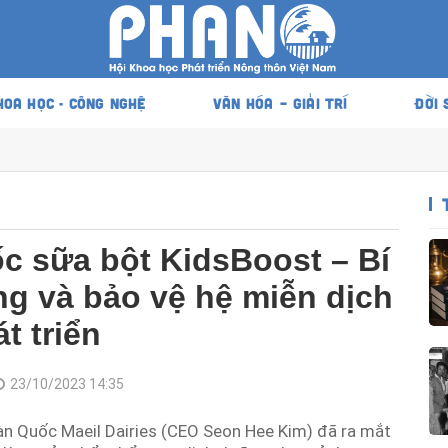
HOA HỌC - CÔNG NGHỆ
VĂN HÓA – GIẢI TRÍ
ĐỜI 
c sữa bột KidsBoost – Bí
g và bảo vệ hệ miễn dịch
t triển
23/10/2023 14:35
àn Quốc Maeil Dairies (CEO Seon Hee Kim) đã ra mắt