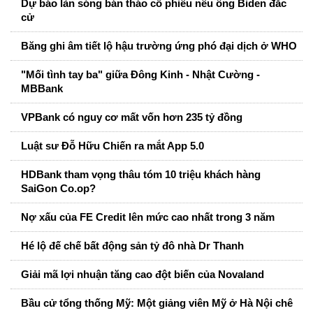
Dự báo làn sóng bán tháo cổ phiếu nếu ông Biden đắc
cử
Băng ghi âm tiết lộ hậu trường ứng phó đại dịch ở WHO
"Mối tình tay ba" giữa Đông Kinh - Nhật Cường -
MBBank
VPBank có nguy cơ mất vốn hơn 235 tỷ đồng
Luật sư Đỗ Hữu Chiến ra mắt App 5.0
HDBank tham vọng thâu tóm 10 triệu khách hàng
SaiGon Co.op?
Nợ xấu của FE Credit lên mức cao nhất trong 3 năm
Hé lộ đế chế bất động sản tỷ đô nhà Dr Thanh
Giải mã lợi nhuận tăng cao đột biến của Novaland
Bầu cử tổng thống Mỹ: Một giảng viên Mỹ ở Hà Nội chê