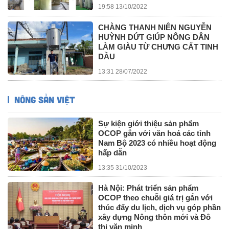
19:58 13/10/2022
CHÀNG THANH NIÊN NGUYỄN
HUỲNH DỨT GIÚP NÔNG DÂN
LÀM GIÀU TỪ CHƯNG CẤT TINH
DẦU
13:31 28/07/2022
NÔNG SẢN VIỆT
Sự kiện giới thiệu sản phẩm
OCOP gắn với văn hoá các tỉnh
Nam Bộ 2023 có nhiều hoạt động
hấp dẫn
13:35 31/10/2023
Hà Nội: Phát triển sản phẩm
OCOP theo chuỗi giá trị gắn với
thúc đẩy du lịch, dịch vụ góp phần
xây dựng Nông thôn mới và Đô
thị văn minh