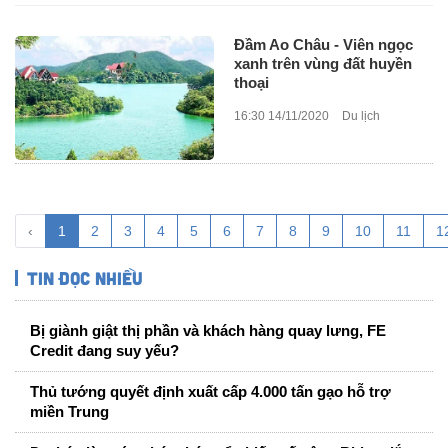
Đầm Ao Châu - Viên ngọc
xanh trên vùng đất huyền
thoại
16:30 14/11/2020
Du lịch
‹
1
2
3
4
5
6
7
8
9
10
11
1
Tin đọc nhiều
Bị giành giật thị phần và khách hàng quay lưng, FE
Credit đang suy yếu?
Thủ tướng quyết định xuất cấp 4.000 tấn gạo hỗ trợ
miền Trung