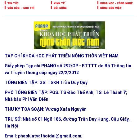
TIN TỨC
KINH TẾ
KHOA HỌC - CÔNG NGHỆ
VĂN HÓA – GIẢI TRÍ
ĐỜI SỐNG
NÔNG SẢN VIỆT
TẠP CHÍ KHOA HỌC PHÁT TRIỂN NÔNG THÔN VIỆT NAM
Giấy phép Tạp chí PHANO số 292/GP - BTTTT do Bộ Thông tin
và Truyền thông cấp ngày 22/2/2012
TỔNG BIÊN TẬP: GS. TSKH Trần Duy Quý
PHÓ TỔNG BIÊN TẬP: PGS. TS Đào Thế Anh; TS. Lê Thành Ý;
Nhà báo Phí Văn Điển
THƯ KÝ TÒA SOẠN: Vương Xuân Nguyên
TRỤ SỞ: Nhà số 01 Ngõ 186, đường Trần Duy Hưng, Cầu Giấy,
Hà Nội
Email:
phapluatvathoidai@gmail.com
;