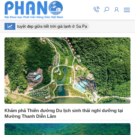
đào nở tuyệt đẹp giữa tiết trời giá lạnh ở Sa Pa
Khám phá Thiên đường Du lịch sinh thái nghỉ dưỡng tại
Mường Thanh Diễn Lâm