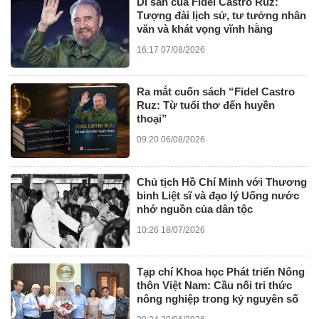
Di sản của Fidel Castro Ruz:
Tượng đài lịch sử, tư tưởng nhân
văn và khát vọng vĩnh hằng
16:17 07/08/2026
Ra mắt cuốn sách “Fidel Castro
Ruz: Từ tuổi thơ đến huyền
thoại”
09:20 06/08/2026
Chủ tịch Hồ Chí Minh với Thương
binh Liệt sĩ và đạo lý Uống nước
nhớ nguồn của dân tộc
10:26 18/07/2026
Tạp chí Khoa học Phát triển Nông
thôn Việt Nam: Cầu nối tri thức
nông nghiệp trong kỷ nguyên số