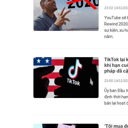
23:02 14/11/2
YouTube sẽ 
Rewind 2020,
sự kiện, xu 
năm.
TikTok lại
khi hạn cu
pháp đã c
23:00 14/11/2
Ủy ban Đầu t
định thời hạ
bán lại hoạt 
‘Tôi mua 