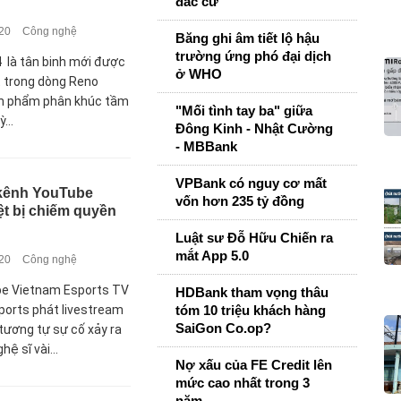
đắc cử
020
Công nghệ
Băng ghi âm tiết lộ hậu
trường ứng phó đại dịch
 là tân binh mới được
ở WHO
 trong dòng Reno
ản phẩm phân khúc tầm
"Mối tình tay ba" giữa
...
Đông Kinh - Nhật Cường
- MBBank
VPBank có nguy cơ mất
 kênh YouTube
vốn hơn 235 tỷ đồng
ệt bị chiếm quyền
Luật sư Đỗ Hữu Chiến ra
mắt App 5.0
020
Công nghệ
e Vietnam Esports TV
HDBank tham vọng thâu
ports phát livestream
tóm 10 triệu khách hàng
SaiGon Co.op?
 tương tự sự cố xảy ra
hệ sĩ vài...
Nợ xấu của FE Credit lên
mức cao nhất trong 3
năm