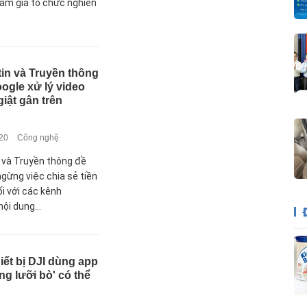
am gia tổ chức nghiên
in và Truyền thông
ogle xử lý video
giật gân trên
020
Công nghệ
 và Truyền thông đề
ngừng việc chia sẻ tiền
i với các kênh
ội dung...
iết bị DJI dùng app
g lưỡi bò' có thể