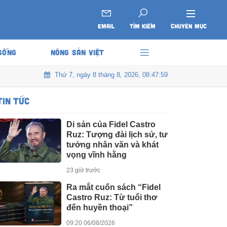
EMAIL
TÌM KIẾM
CHUYÊN MỤC
SỐNG
NÔNG SẢN VIỆT
Thứ 7, ngày 8 tháng 8, 2026, 08:48:00
TIN TỨC
Di sản của Fidel Castro
Ruz: Tượng đài lịch sử, tư
tưởng nhân văn và khát
vọng vĩnh hằng
23 giờ trước
Ra mắt cuốn sách “Fidel
Castro Ruz: Từ tuổi thơ
đến huyền thoại”
09:20 06/08/2026