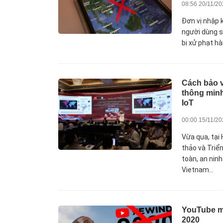
08:56 20/11/2
Đơn vị nhập 
người dùng s
bị xử phạt hà
Cách bảo 
thông min
IoT
00:00 15/11/2
Vừa qua, tại 
thảo và Triể
toàn, an nin
Vietnam...
YouTube m
2020