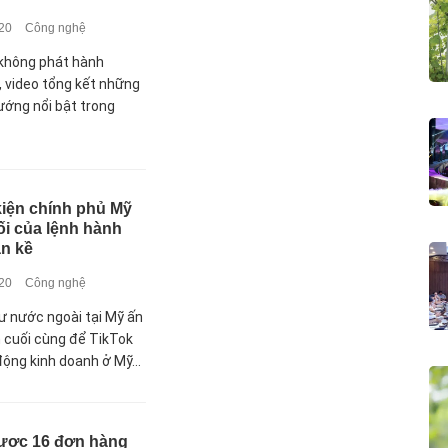
020
Công nghệ
không phát hành
 video tổng kết những
hướng nổi bật trong
 kiện chính phủ Mỹ
ối của lệnh hành
ận kề
020
Công nghệ
ư nước ngoài tại Mỹ ấn
n cuối cùng để TikTok
động kinh doanh ở Mỹ...
được 16 đơn hàng