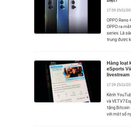
biệt?
17:59 25/11/2
OPPO Reno 4
OPPO ra mắt
series. Là s
trung được kỳ
Hàng loạt
eSports Vi
livestream
17:29 25/11/2
Kênh YouTub
và VETV7 Es
tặng Bitcoin
với một số ng