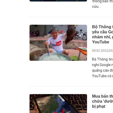
thông báo th
cứu...
Bộ Thông t
yêu cầu Go
nhảm nhí, 
YouTube
09:02 20/11/2
Bộ Thông tin
nghị Google 
quảng cáo đố
YouTube có n
Mua bán th
chứa 'đườn
bị phạt