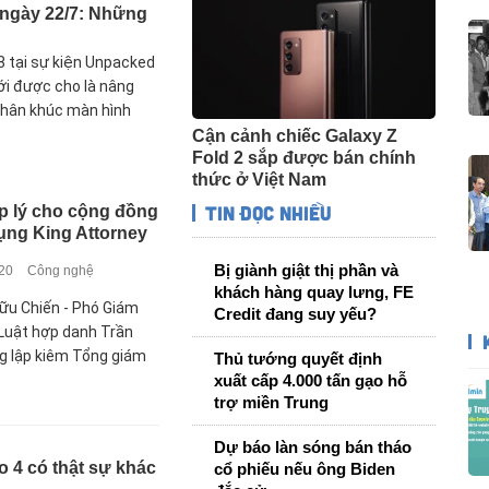
t ngày 22/7: Những
 8 tại sự kiện Unpacked
ới được cho là nâng
 phân khúc màn hình
Cận cảnh chiếc Galaxy Z
Fold 2 sắp được bán chính
thức ở Việt Nam
Tin đọc nhiều
p lý cho cộng đồng
ụng King Attorney
Bị giành giật thị phần và
020
Công nghệ
khách hàng quay lưng, FE
ữu Chiến - Phó Giám
Credit đang suy yếu?
Luật hợp danh Trần
g lập kiêm Tổng giám
Thủ tướng quyết định
xuất cấp 4.000 tấn gạo hỗ
trợ miền Trung
Dự báo làn sóng bán tháo
 4 có thật sự khác
cổ phiếu nếu ông Biden