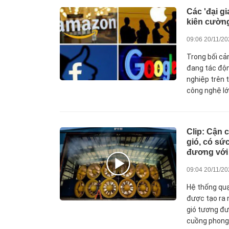
Các 'đại g
kiên cường
09:06 20/11/2
Trong bối cả
đang tác độ
nghiệp trên 
công nghệ lớ
Clip: Cận 
gió, có s
đương với
09:04 20/11/2
Hệ thống quạ
được tạo ra
gió tương đư
cuồng phong