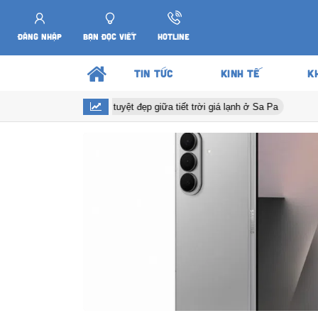
ĐĂNG NHẬP
BẠN ĐỌC VIẾT
HOTLINE
TIN TỨC
KINH TẾ
K
Hoa anh đào nở tuyệt đẹp giữa tiết trời giá lạnh ở Sa Pa