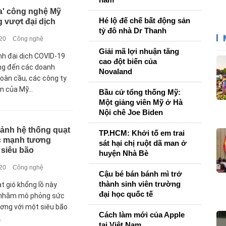
ia' công nghệ Mỹ
Hé lộ đế chế bất động sản
 vượt đại dịch
tỷ đô nhà Dr Thanh
020
Công nghệ
Giải mã lợi nhuận tăng
nh đại dịch COVID-19
cao đột biến của
ng đến các doanh
Novaland
toàn cầu, các công ty
n của Mỹ...
Bầu cử tổng thống Mỹ:
Một giảng viên Mỹ ở Hà
Nội chê Joe Biden
cảnh hệ thống quạt
TP.HCM: Khởi tố em trai
ức mạnh tương
sát hại chị ruột dã man ở
 siêu bão
huyện Nhà Bè
020
Công nghệ
Cậu bé bán bánh mì trở
thành sinh viên trường
t gió khổng lồ này
đại học quốc tế
 nhằm mô phỏng sức
ơng với một siêu bão
Cách làm mới của Apple
.
tại Việt Nam