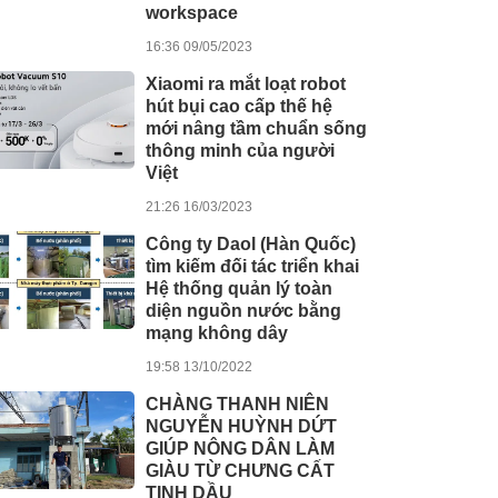
workspace
16:36 09/05/2023
Xiaomi ra mắt loạt robot
hút bụi cao cấp thế hệ
mới nâng tầm chuẩn sống
thông minh của người
Việt
21:26 16/03/2023
Công ty Daol (Hàn Quốc)
tìm kiếm đối tác triển khai
Hệ thống quản lý toàn
diện nguồn nước bằng
mạng không dây
19:58 13/10/2022
CHÀNG THANH NIÊN
NGUYỄN HUỲNH DỨT
GIÚP NÔNG DÂN LÀM
GIÀU TỪ CHƯNG CẤT
TINH DẦU