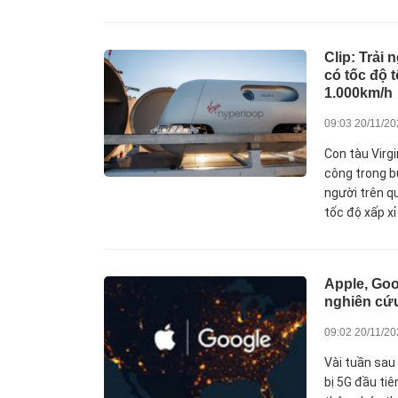
Clip: Trải 
có tốc độ t
1.000km/h
09:03 20/11/2
Con tàu Virg
công trong b
người trên 
tốc độ xấp x
Apple, Goo
nghiên cứ
09:02 20/11/2
Vài tuần sau 
bị 5G đầu tiê