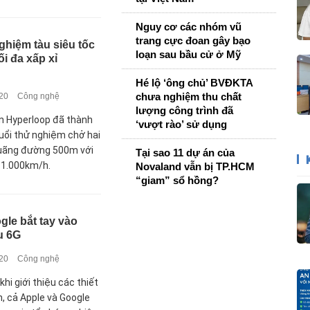
Nguy cơ các nhóm vũ
trang cực đoan gây bạo
nghiệm tàu siêu tốc
loạn sau bầu cử ở Mỹ
ối đa xấp xỉ
Hé lộ ‘ông chủ’ BVĐKTA
chưa nghiệm thu chất
020
Công nghệ
lượng công trình đã
in Hyperloop đã thành
‘vượt rào’ sử dụng
uổi thử nghiệm chở hai
quãng đường 500m với
Tại sao 11 dự án của
ỉ 1.000km/h.
Novaland vẫn bị TP.HCM
“giam” sổ hồng?
gle bắt tay vào
u 6G
020
Công nghệ
khi giới thiệu các thiết
n, cả Apple và Google