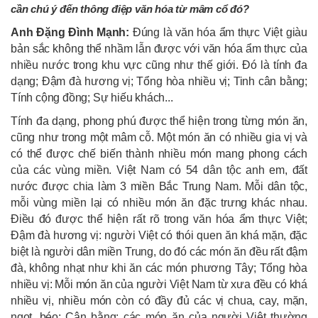
cần chú ý đến thông điệp văn hóa từ mâm cổ đó?
Anh Đặng Đình Mạnh:
Đúng là văn hóa ẩm thực Việt giàu
bản sắc không thể nhầm lẫn được với văn hóa ẩm thực của
nhiều nước trong khu vực cũng như thế giới. Đó là tính đa
dạng; Đậm đà hương vị; Tổng hòa nhiều vị; Tinh cân bằng;
Tính cộng đồng; Sự hiếu khách...
Tính đa dạng, phong phú được thể hiện trong từng món ăn,
cũng như trong một mâm cỗ. Một món ăn có nhiều gia vị và
có thể được chế biến thành nhiều món mang phong cách
của các vùng miền. Việt Nam có 54 dân tộc anh em, đất
nước được chia làm 3 miền Bắc Trung Nam. Mỗi dân tộc,
mỗi vùng miền lại có nhiều món ăn đặc trưng khác nhau.
Điều đó được thể hiện rất rõ trong văn hóa ẩm thực Việt;
Đậm đà hương vị: người Việt có thói quen ăn khá mặn, đặc
biệt là người dân miền Trung, do đó các món ăn đều rất đậm
đà, không nhạt như khi ăn các món phương Tây; Tổng hòa
nhiều vị: Mỗi món ăn của người Việt Nam từ xưa đều có khá
nhiều vị, nhiều món còn có đầy đủ các vị chua, cay, mặn,
ngọt, béo; Cân bằng: các món ăn của người Việt thường