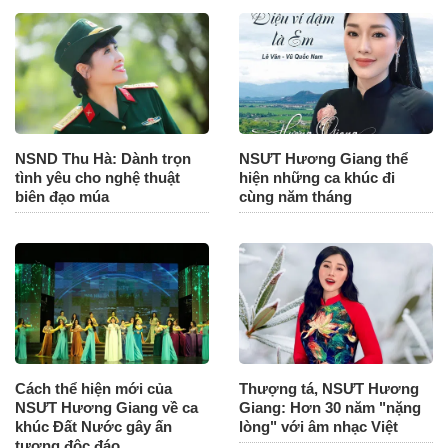
NSND Thu Hà: Dành trọn
NSƯT Hương Giang thể
tình yêu cho nghệ thuật
hiện những ca khúc đi
biên đạo múa
cùng năm tháng
Cách thể hiện mới của
Thượng tá, NSƯT Hương
NSƯT Hương Giang về ca
Giang: Hơn 30 năm "nặng
khúc Đất Nước gây ấn
lòng" với âm nhạc Việt
tượng độc đáo