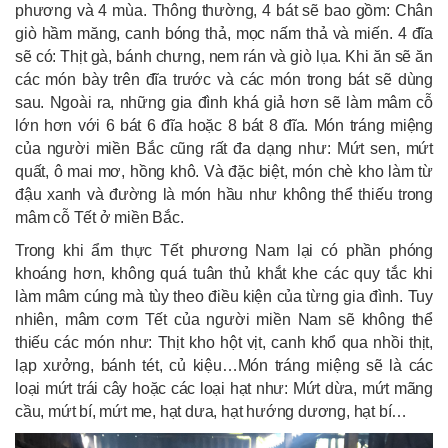
phương và 4 mùa. Thông thường, 4 bát sẽ bao gồm: Chân
giò hầm măng, canh bóng thả, mọc nấm thả và miến. 4 đĩa
sẽ có: Thịt gà, bánh chưng, nem rán và giò lụa. Khi ăn sẽ ăn
các món bày trên đĩa trước và các món trong bát sẽ dùng
sau. Ngoài ra, những gia đình khá giả hơn sẽ làm mâm cỗ
lớn hơn với 6 bát 6 đĩa hoặc 8 bát 8 đĩa. Món tráng miệng
của người miền Bắc cũng rất đa dạng như: Mứt sen, mứt
quất, ô mai mơ, hồng khô. Và đặc biệt, món chè kho làm từ
đậu xanh và đường là món hầu như không thể thiếu trong
mâm cỗ Tết ở miền Bắc.
Trong khi ẩm thực Tết phương Nam lại có phần phóng
khoáng hơn, không quá tuân thủ khắt khe các quy tắc khi
làm mâm cúng mà tùy theo điều kiện của từng gia đình. Tuy
nhiên, mâm cơm Tết của người miền Nam sẽ không thể
thiếu các món như: Thịt kho hột vịt, canh khổ qua nhồi thịt,
lạp xưởng, bánh tét, củ kiệu…Món tráng miệng sẽ là các
loại mứt trái cây hoặc các loại hạt như: Mứt dừa, mứt mãng
cầu, mứt bí, mứt me, hạt dưa, hạt hướng dương, hạt bí…