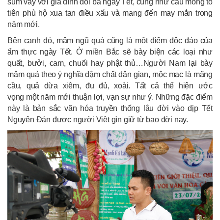
sum vầy với gia đình đôi ba ngày Tết, cũng như cầu mong tổ
tiên phù hộ xua tan điều xấu và mang đến may mắn trong
năm mới.
Bên cạnh đó, mâm ngũ quả cũng là một điểm độc đáo của
ẩm thực ngày Tết. Ở miền Bắc sẽ bày biện các loại như
quất, bưởi, cam, chuối hay phật thủ…Người Nam lại bày
mâm quả theo ý nghĩa đậm chất dân gian, mộc mạc là mãng
cầu, quả dừa xiêm, đu đủ, xoài. Tất cả thể hiện ước
vọng một năm mới thuận lợi, vạn sự như ý. Những đặc điểm
này là bản sắc văn hóa truyền thống lâu đời vào dịp Tết
Nguyên Đán được người Việt gìn giữ từ bao đời nay.