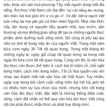
tròn, khác với văn hoá phương Tây, mỗi người dùng một đĩa
riêng. Ẩm thực Việt Nam còn đạt đến
“sự cân bằng âm dương,
tâm thân, hài hoà giữa khí vị và gia vị”. Và đặc biệt là người Việt
luôn sống hài hòa gần gũi với thiên nhiên
Người. Mùa nào thức
nấy, tận dụng cả nguyên liệu quanh nhà, sau vườn, sân
thượng và mọi không gian sống để tạo ra những nguồn thực
phẩm, dinh dưỡng nuôi sống mình. Đó cũng là yếu tạo tạo
nên sự tinh tế trong nếp ăn của người Việt. Trong một năm
bừa cơm ngày 30 Tết rất quan trọng. Trong một tháng thì
những ngày kị, ngày giỗ chạp rất quan trọng và trong một
ngày thì bữa cơm tối rất quan trọng. Cùng với đó, là văn hóa
ẩm thực còn được thể hiện ở cách bài trí mâm cỗ, chỗ ngồi
trong mâm, cách mời trong mâm...Tất cả hòa quyện vào với
nhau tạo thành một nét văn hóa rất Việt Nam. Tuy nhiên,
ngày nay trong bối cảnh cuộc sống hiện đại hối hả, giới trẻ
có nhiều hơn sự lựa chọn của mình, nhưng hồn cốt trong
văn hóa ẩm thực Việt, đặc biệt là những thông điệp cuộc
sống, cách đối nhân xử thế qua văn hóa ẩm thực Việt cũng
rất cần phải được nhận thức và phát huy đúng mức.