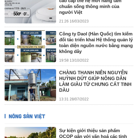
cao cấp thế hệ mới nâng tầm
chuẩn sống thông minh của
người Việt
21:26 16/03/2023
Công ty Daol (Hàn Quốc) tìm kiếm
đối tác triển khai Hệ thống quản lý
toàn diện nguồn nước bằng mạng
không dây
19:58 13/10/2022
CHÀNG THANH NIÊN NGUYỄN
HUỲNH DỨT GIÚP NÔNG DÂN
LÀM GIÀU TỪ CHƯNG CẤT TINH
DẦU
13:31 28/07/2022
NÔNG SẢN VIỆT
Sự kiện giới thiệu sản phẩm
OCOP gắn với văn hoá các tỉnh