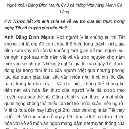
Nghệ nhân Đặng Đình Mạnh, Chủ hệ thống Nhà hàng Mạnh Cá
Lăng
PV: Trước hết xin anh chia sẻ về vai trò của ẩm thực trong
ngày Tết cổ truyền của dân tộc?
Anh Đặng Đình Mạnh:
Với người Việt chúng ta, thì Tết
không chỉ là dịp để con cháu thể hiện lòng thành kính, gia
đình sum vầy mà còn là khoảng thời gian để mọi người vui
vẻ nghỉ ngơi sau một năm vất vả và ước nguyện cho năm
mới vạn sự như ý. Những ý nghĩa, giá trị của ngày Tết được
đọng lại trong tâm thức của người Việt qua những phong
tục, tập quán giàu bản sắc văn nhóa như lì xì, xin lộc đầu
năm, trang trí nhà cửa… Và đặc biệt, không thể không kể
đến nét văn hóa ẩm thực của người Việt đã được trao
truyền qua bao thế hệ. Cũng chính vì ẩm thực là một phần
quan trọng không thể thiếu của tiết trời mùa xuân, nên người
Việt từ xưa đến nay luôn gọi 2 từ thân thương là ăn Tết thay
vì lễ Tết. Những mâm cỗ ngày Tết cũng vì thế mà được biến
hóa với vô số món ăn ngon mang đậm nét truyền thống của