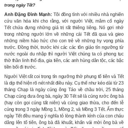
trong ngày Tết?
Anh Đặng Đình Mạnh:
Tôi đồng tình với nhiều nhà nghiên
cứu văn hóa khi cho rằng, với người Việt, mâm cổ ngày
Tết chứa đựng những giá trị rất thiêng liêng. Nó gợi nhớ
trong những người lớn về những cái Tết đã qua và gieo
những niềm hào hức cho con trẻ về những hy vọng phía
trước. Đồng thời, trước khi các các tôn giáo tín ngưỡng từ
nước ngoài du nhập thì người Việt chúng ta có phong tục
thờ thần linh thổ địa, gia tiên, các anh hùng dân tộc, các bậc
tiền bối đi trước.
Người Việt rất coi trọng tín ngưỡng thờ phụng tổ tiên và Tết
là dịp thể hiện rõ nét nhất điều này. Cụ thể như kéo dài từ 23
tháng Chạp là ngày cúng ông Táo về chầu trời, 25 tháng
Chạp cúng đưa ông bà, ngày 30 Tết sẽ là cúng rước ông bà
(hay còn gọi cúng tất niên) và cúng giao thừa, cho đến lễ
cúng trong 3 ngày Mồng 1, Mồng 2, và Mồng 3 Tết. Ẩm thực
ngày Tết đều mang ý nghĩa tỏ lòng thành kính của con cháu
dâng lên tổ tiên, ông bà đã khuất, khấn vái mời ông bà về