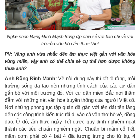
Nghệ nhân Đặng Đình Mạnh trong dịp chia sẻ với báo chí về vai
trò của văn hóa ẩm thực Việt
PV: Vâng anh vừa nhắc đến ẩm thực việt gắn với văn hóa
vùng miền, vậy anh có thể chia sẻ cụ thể hơn được không
thưa anh?
Anh Đặng Đình Mạnh
:
Về nội dung này thì rất rõ ràng, môi
trường sống đã tạo nên những tính cách của các cư dân
gắn bó với môi trường đó. Với cư dân miền Bắc nơi thấm
đẫm với những nét văn hóa truyền thống của người Việt cổ.
Nơi những phong tục tập quán đã gắn với tên đất tên làng
đến các công trình kiến trúc rồi đi vào cả văn thơ hò vè, đồng
dao. Ở đó, ẩm thực ngày Tết được quy định nghiêm ngặt
thành các tiêu chuẩn nghiêm ngặt. Chuẩn bị mâm cỗ Tết,
mâm cơm phải có 4 bát 4 đĩa tượng trưng cho tứ trụ, 4