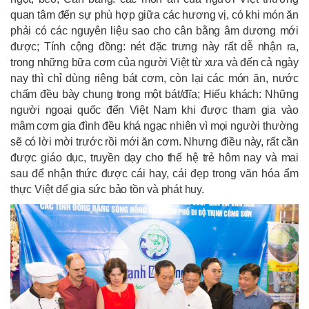
quan tâm đến sự phù hợp giữa các hương vị, có khi món ăn
phải có các nguyên liệu sao cho cân bằng âm dương mới
được; Tính cộng đồng: nét đặc trưng này rất dễ nhận ra,
trong những bữa cơm của người Việt từ xưa và đến cả ngày
nay thì chỉ dùng riêng bát cơm, còn lại các món ăn, nước
chấm đều bày chung trong một bát/đĩa; Hiếu khách: Những
người ngoại quốc đến Việt Nam khi được tham gia vào
mâm cơm gia đình đều khá ngạc nhiên vì mọi người thường
sẽ có lời mời trước rồi mới ăn cơm. Nhưng điều này, rất cần
được giáo dục, truyền dạy cho thế hệ trẻ hôm nay và mai
sau để nhận thức được cái hay, cái đẹp trong văn hóa ẩm
thực Việt để gia sức bảo tồn và phát huy.