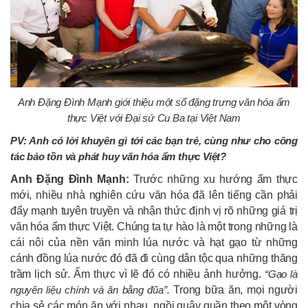
Anh Đặng Đình Mạnh giới thiệu một số đặng trưng văn hóa ẩm
thực Việt với Đại sứ Cu Ba tại Việt Nam
PV: Anh có lời khuyên gì tới các bạn trẻ, cùng như cho công
tác bảo tồn và phát huy văn hóa ẩm thực Việt?
Anh Đặng Đình Mạnh:
Trước những xu hướng ẩm thực
mới, nhiều nhà nghiên cứu văn hóa đã lên tiếng cần phải
đẩy mạnh tuyên truyền và nhận thức định vị rõ những giá trị
văn hóa ẩm thực Việt. Chúng ta tự hào là một trong những là
cái nôi của nền văn minh lúa nước và hạt gạo từ những
cánh đồng lúa nước đó đã đi cùng dân tộc qua những thăng
trầm lịch sử. Ẩm thực vì lẽ đó có nhiều ảnh hưởng.
“Gạo là
nguyên liệu chính và ăn bằng đũa”.
Trong bữa ăn, mọi người
chia sẻ các món ăn với nhau, ngồi quây quần theo một vòng