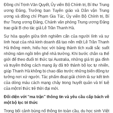
Đồng chí Trịnh Văn Quyết, Ủy viên Bộ Chính trị, Bí thư Trung
ương Đảng, Trưởng ban Tuyên giáo và Dân vận Trung
ương và đồng chí Phạm Gia Túc, Ủy viên Bộ Chính trị, Bí
thư Trung ương Đảng, Chánh văn phòng Trung ương Đảng
trao giải B cho tác giả Lê Trần Thanh Hà.
Sự hòa quyện giữa tính nghiêm cẩn của người lính và sự
linh hoạt của nhà kinh doanh đã tạo nên một Lê Trần Thanh
Hà thông minh, hiếu học với bảng thành tích xuất sắc suốt
những năm ngồi trên ghế nhà trường. Khi bước chân ra thế
giới để theo đuổi tri thức tại Australia, những giá trị gia đình
và truyền thống cách mạng ấy đã trở thành bộ lọc tự nhiên,
giúp Thanh Hà không bị chao đảo trước những biến động tư
tưởng nơi xứ người. Tác phẩm đoạt giải chính là sự kết tinh
của dòng máu cách mạng chảy trong huyết quản và trí tuệ
của một trí thức trẻ thời đại mới.
Đối diện với “ma trận” thông tin và yêu cầu cấp bách về
một bộ lọc tri thức
Trong bối cảnh bùng nổ thông tin toàn cầu, du học sinh Việt