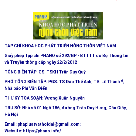
TẠP CHÍ KHOA HỌC PHÁT TRIỂN NÔNG THÔN VIỆT NAM
Giấy phép Tạp chí PHANO số 292/GP - BTTTT do Bộ Thông tin
và Truyền thông cấp ngày 22/2/2012
TỔNG BIÊN TẬP: GS. TSKH Trần Duy Quý
PHÓ TỔNG BIÊN TẬP: PGS. TS Đào Thế Anh; TS. Lê Thành Ý;
Nhà báo Phí Văn Điển
THƯ KÝ TÒA SOẠN: Vương Xuân Nguyên
TRỤ SỞ: Nhà số 01 Ngõ 186, đường Trần Duy Hưng, Cầu Giấy,
Hà Nội
Email:
phapluatvathoidai@gmail.com
;
Website:
https://phano.info/