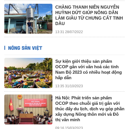
CHÀNG THANH NIÊN NGUYỄN
HUỲNH DỨT GIÚP NÔNG DÂN
LÀM GIÀU TỪ CHƯNG CẤT TINH
DẦU
13:31 28/07/2022
NÔNG SẢN VIỆT
Sự kiện giới thiệu sản phẩm
OCOP gắn với văn hoá các tỉnh
Nam Bộ 2023 có nhiều hoạt động
hấp dẫn
13:35 31/10/2023
Hà Nội: Phát triển sản phẩm
OCOP theo chuỗi giá trị gắn với
thúc đẩy du lịch, dịch vụ góp phần
xây dựng Nông thôn mới và Đô
thị văn minh
09:16 15/03/2023