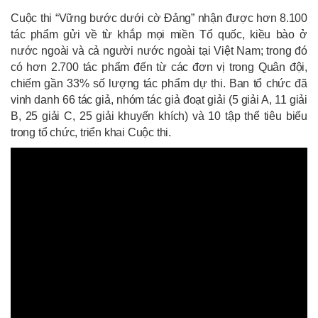
Cuộc thi “Vững bước dưới cờ Đảng” nhận được hơn 8.100
tác phẩm gửi về từ khắp mọi miền Tổ quốc, kiều bào ở
nước ngoài và cả người nước ngoài tại Việt Nam; trong đó
có hơn 2.700 tác phẩm đến từ các đơn vị trong Quân đội,
chiếm gần 33% số lượng tác phẩm dự thi. Ban tổ chức đã
vinh danh 66 tác giả, nhóm tác giả đoạt giải (5 giải A, 11 giải
B, 25 giải C, 25 giải khuyến khích) và 10 tập thể tiêu biểu
trong tổ chức, triển khai Cuộc thi.