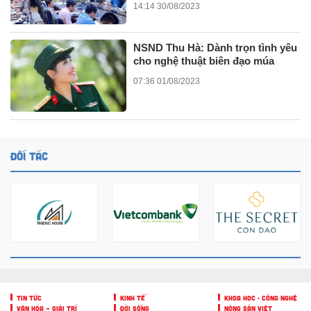
14:14 30/08/2023
NSND Thu Hà: Dành trọn tình yêu
cho nghệ thuật biên đạo múa
07:36 01/08/2023
ĐỐI TÁC
TIN TỨC
KINH TẾ
KHOA HỌC - CÔNG NGHỆ
VĂN HÓA – GIẢI TRÍ
ĐỜI SỐNG
NÔNG SẢN VIỆT