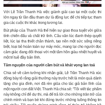
Với Lê Trần Thanh Hà việc giành giải cao tại một cuộc thi
lớn ngay từ lần đầu tham dự là động lực để chị tiếp tục tham
gia các cuộc thi khác trong tương lai.
Bút pháp của Thanh Hà thể hiện sự giao thoa tuyệt vời giữa
tính chiến đấu và chất trữ tình. Câu văn lúc đanh thép quyết
liệt, lúc lại tha thiết chân thành, tạo nên một sức sống riêng
biệt, loại bỏ hoàn toàn sự máy móc, mang lại cho người đọc
cảm giác đang đối thoại với một tâm hồn giàu nhiệt huyết và
một trí tuệ đầy bản lĩnh.
Tâm nguyện của người cầm bút và khát vọng lan toả
Chia sẻ về cảm tưởng khi nhận giải, Lê Trần Thanh Hà xúc
động bày tỏ rằng giải thưởng này trước hết là món quà dành
tặng cho gia đình, nơi đã rèn giũa cho tác giả bản lĩnh của
một người con đất Việt. Thanh Hà chia sẻ: “Tôi viết tác phẩm
này không chỉ để dự thi, mà để trả lời cho những trăn trở của
chính mình và bạn bè khi đứng trước những luồng thông tin