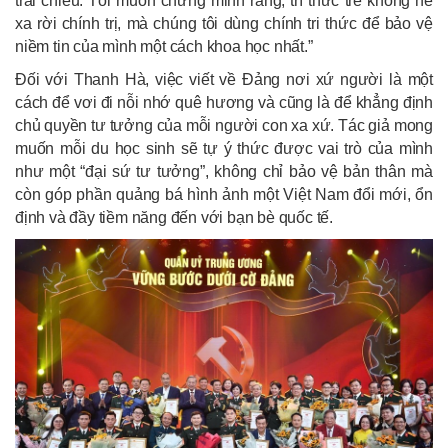
trái chiều. Tôi muốn chứng minh rằng, trí thức trẻ không hề
xa rời chính trị, mà chúng tôi dùng chính tri thức để bảo vệ
niềm tin của mình một cách khoa học nhất.”
Đối với Thanh Hà, việc viết về Đảng nơi xứ người là một
cách để vơi đi nỗi nhớ quê hương và cũng là để khẳng định
chủ quyền tư tưởng của mỗi người con xa xứ. Tác giả mong
muốn mỗi du học sinh sẽ tự ý thức được vai trò của mình
như một “đại sứ tư tưởng”, không chỉ bảo vệ bản thân mà
còn góp phần quảng bá hình ảnh một Việt Nam đổi mới, ổn
định và đầy tiềm năng đến với bạn bè quốc tế.