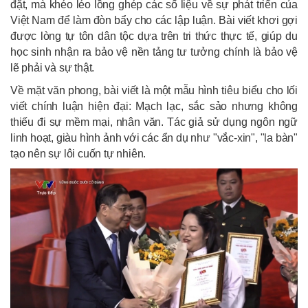
đặt, mà khéo léo lồng ghép các số liệu về sự phát triển của
Việt Nam để làm đòn bẩy cho các lập luận. Bài viết khơi gợi
được lòng tự tôn dân tộc dựa trên tri thức thực tế, giúp du
học sinh nhận ra bảo vệ nền tảng tư tưởng chính là bảo vệ
lẽ phải và sự thật.
Về mặt văn phong, bài viết là một mẫu hình tiêu biểu cho lối
viết chính luận hiện đại: Mạch lạc, sắc sảo nhưng không
thiếu đi sự mềm mại, nhân văn. Tác giả sử dụng ngôn ngữ
linh hoạt, giàu hình ảnh với các ẩn dụ như "vắc-xin", "la bàn"
tạo nên sự lôi cuốn tự nhiên.