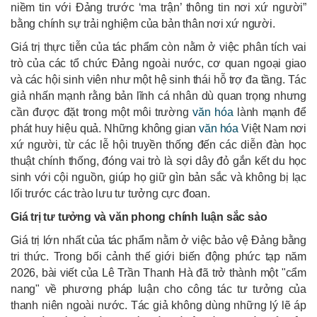
niềm tin với Đảng trước ‘ma trận’ thông tin nơi xứ người”
bằng chính sự trải nghiệm của bản thân nơi xứ người.
Giá trị thực tiễn của tác phẩm còn nằm ở việc phân tích vai
trò của các tổ chức Đảng ngoài nước, cơ quan ngoại giao
và các hội sinh viên như một hệ sinh thái hỗ trợ đa tầng. Tác
giả nhấn mạnh rằng bản lĩnh cá nhân dù quan trọng nhưng
cần được đặt trong một môi trường
văn hóa
lành mạnh để
phát huy hiệu quả. Những không gian
văn hóa
Việt Nam nơi
xứ người, từ các lễ hội truyền thống đến các diễn đàn học
thuật chính thống, đóng vai trò là sợi dây đỏ gắn kết du học
sinh với cội nguồn, giúp họ giữ gìn bản sắc và không bị lạc
lối trước các trào lưu tư tưởng cực đoan.
Giá trị tư tưởng và văn phong chính luận sắc sảo
Giá trị lớn nhất của tác phẩm nằm ở việc bảo vệ Đảng bằng
tri thức. Trong bối cảnh thế giới biến động phức tạp năm
2026, bài viết của Lê Trần Thanh Hà đã trở thành một "cẩm
nang" về phương pháp luận cho công tác tư tưởng của
thanh niên ngoài nước. Tác giả không dùng những lý lẽ áp