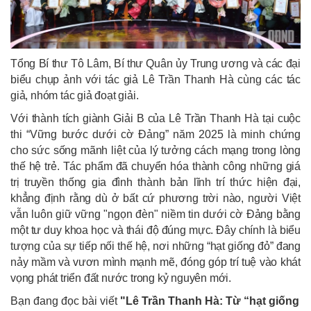
Tổng Bí thư Tô Lâm, Bí thư Quân ủy Trung ương và các đại
biểu chụp ảnh với tác giả Lê Trần Thanh Hà cùng các tác
giả, nhóm tác giả đoạt giải.
Với thành tích giành Giải B của Lê Trần Thanh Hà tại cuộc
thi “Vững bước dưới cờ Đảng” năm 2025 là minh chứng
cho sức sống mãnh liệt của lý tưởng cách mạng trong lòng
thế hệ trẻ. Tác phẩm đã chuyển hóa thành công những giá
trị truyền thống gia đình thành bản lĩnh trí thức hiện đại,
khẳng định rằng dù ở bất cứ phương trời nào, người Việt
vẫn luôn giữ vững "ngọn đèn" niềm tin dưới cờ Đảng bằng
một tư duy khoa học và thái độ đúng mực. Đây chính là biểu
tượng của sự tiếp nối thế hệ, nơi những “hạt giống đỏ” đang
nảy mầm và vươn mình mạnh mẽ, đóng góp trí tuệ vào khát
vọng phát triển đất nước trong kỷ nguyên mới.
Bạn đang đọc bài viết
"Lê Trần Thanh Hà: Từ “hạt giống